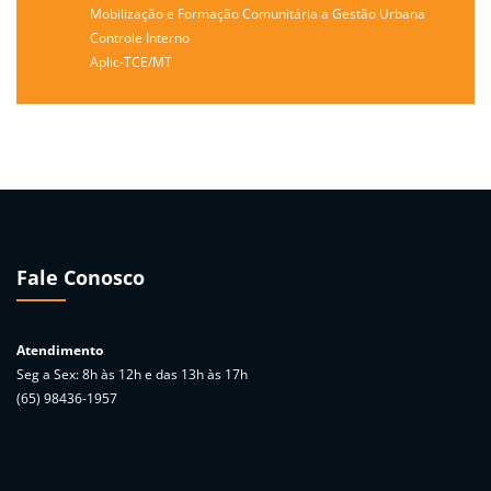
Mobilização e Formação Comunitária a Gestão Urbana
Controle Interno
Aplic-TCE/MT
Necessário
Esses cookies
Fale Conosco
não são
opcionais. São
necessários
para o
Atendimento
funcionamento
Seg a Sex: 8h às 12h e das 13h às 17h
do site.
(65) 98436-1957